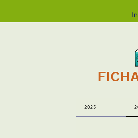
In
FICH
2025
2